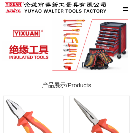
产品展示/Products